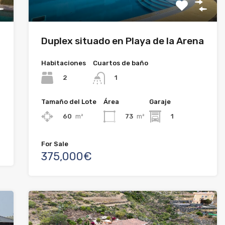
Duplex situado en Playa de la Arena
Habitaciones
Cuartos de baño
2
1
Tamaño del Lote
Área
Garaje
60
m²
73
m²
1
For Sale
375,000€