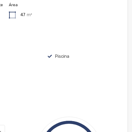
te
Área
47
m²
Piscina