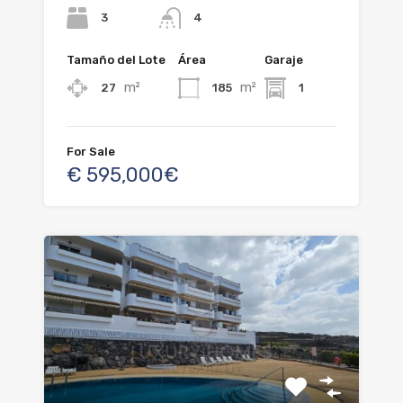
3
4
Tamaño del Lote
Área
Garaje
m²
m²
27
185
1
For Sale
€ 595,000€