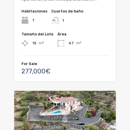
Habitaciones
Cuartos de baño
1
1
Tamaño del Lote
Área
m²
m²
15
47
For Sale
277,000€