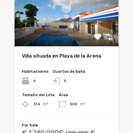
Villa situada en Playa de la Arena
Habitaciones
Cuartos de baño
6
6
Tamaño del Lote
Área
m²
m²
314
500
For Sale
€
1,280,000€
€
1,595,000€