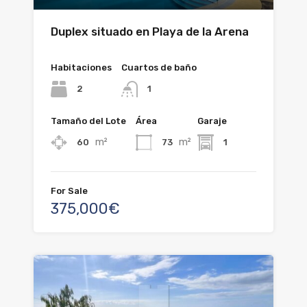
Duplex situado en Playa de la Arena
Habitaciones
Cuartos de baño
2
1
Tamaño del Lote
Área
Garaje
m²
m²
60
73
1
For Sale
375,000€