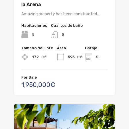
la Arena
Amazing property has been constructed…
Habitaciones
Cuartos de baño
5
5
Tamaño del Lote
Área
Garaje
m²
m²
172
595
SI
For Sale
1,950,000€