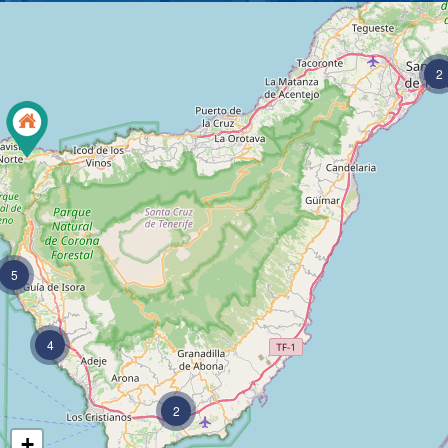
2
5
4
2
+