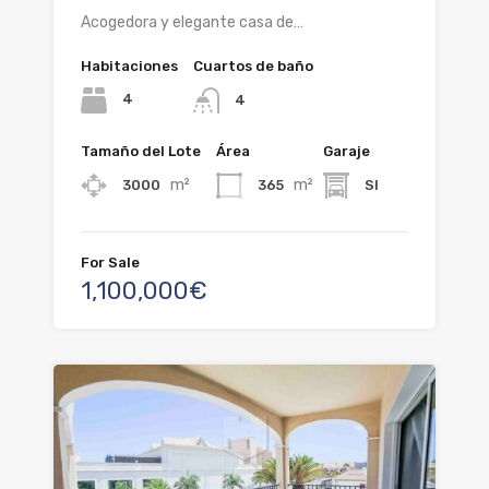
Acogedora y elegante casa de…
Habitaciones
Cuartos de baño
4
4
Tamaño del Lote
Área
Garaje
m²
m²
3000
365
SI
For Sale
1,100,000€