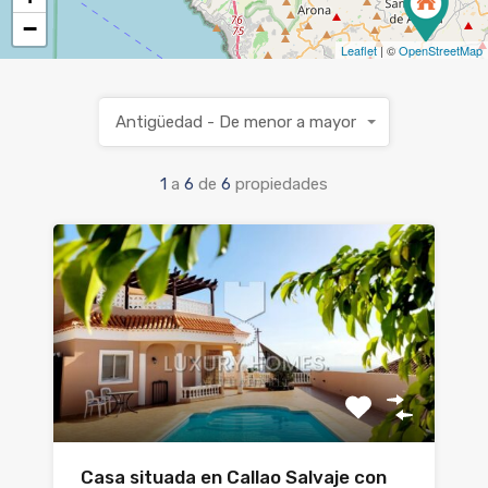
−
Leaflet
| ©
OpenStreetMap
Antigüedad - De menor a mayor
1
a
6
de
6
propiedades
Casa situada en Callao Salvaje con