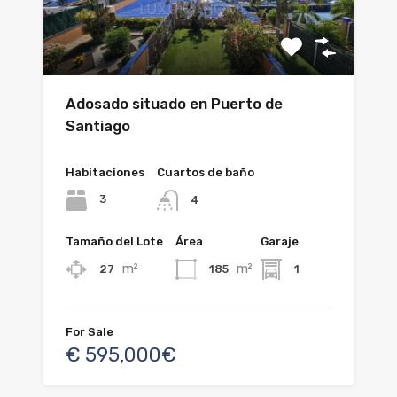
Adosado situado en Puerto de
Santiago
Habitaciones
Cuartos de baño
3
4
Tamaño del Lote
Área
Garaje
m²
m²
27
185
1
For Sale
€ 595,000€