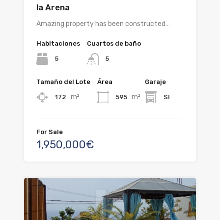
la Arena
Amazing property has been constructed…
Habitaciones
Cuartos de baño
5
5
Tamaño del Lote
Área
Garaje
m²
m²
172
595
SI
For Sale
1,950,000€