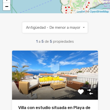
−
Leaflet
| ©
OpenStreetMap
Antigüedad - De menor a mayor
1
a
5
de
5
propiedades
Villa con estudio situada en Playa de