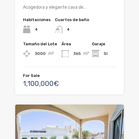
Acogedora y elegante casa de…
Habitaciones
Cuartos de baño
4
4
Tamaño del Lote
Área
Garaje
m²
m²
3000
365
SI
For Sale
1,100,000€