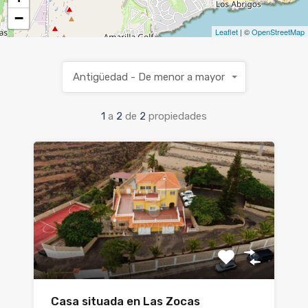
−
Leaflet
| ©
OpenStreetMap
Antigüedad - De menor a mayor
1
a
2
de
2
propiedades
Casa situada en Las Zocas