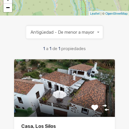
−
Leaflet
| ©
OpenStreetMap
Antigüedad - De menor a mayor
1
a
1
de
1
propiedades
Casa, Los Silos